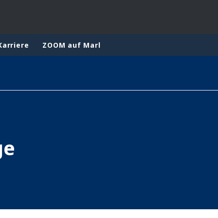
Karriere
ZOOM auf Marl
rld
DLE EAST
EUROPE
LATIN AMERICA
AND NEW ZEALAND
NORTH AMERICA
ge