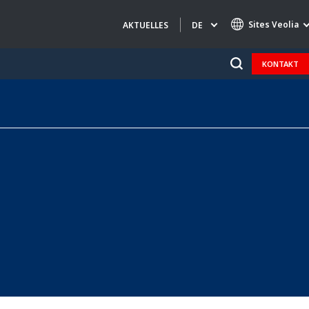
Sites Veolia
DE
AKTUELLES
KONTAKT
Specialty Brands
AIR QUALITY
ENGINEERING & CONSULTING
HAZARDOUS WASTE EUROPE
INDUSTRIES GLOBAL SOLUTIONS
NUCLEAR SOLUTIONS
OFIS
SEDE BENELUX
VEOLIA AGRICULTURE