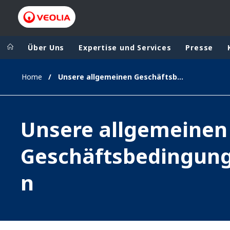
Über Uns
Expertise und Services
Presse
Home
Unsere allgemeinen Geschäftsbedingungen
Veolia Group
In the wo
AFRICA - MID
VEOLIA.COM
Unsere allgemeinen
ASIA
CAMPUS
AUSTRALIA 
Geschäftsbedingun
FOUNDATION
INSTITUTE
n