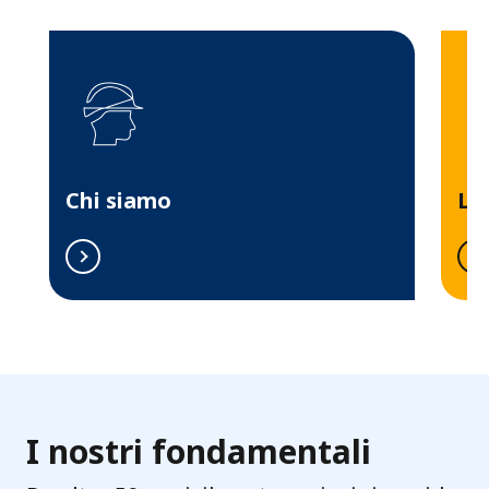
r
o
p
e
Chi siamo
La 
I nostri fondamentali