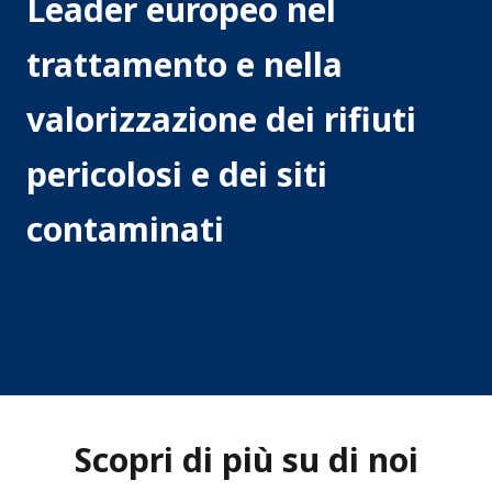
a
Leader europeo nel
r
trattamento e nella
d
valorizzazione dei rifiuti
o
u
pericolosi e dei siti
s
contaminati
W
a
s
t
e
E
Scopri di più su di noi
u