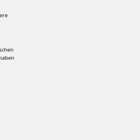
tere
schen
 haben