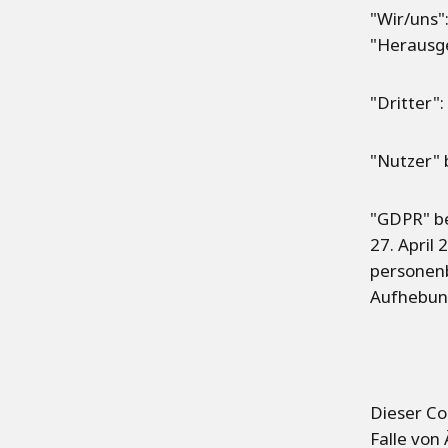
"Wir/uns"
"Herausge
"Dritter":
"Nutzer" 
"GDPR" b
27. April
personen
Aufhebung
Dieser Co
Falle von