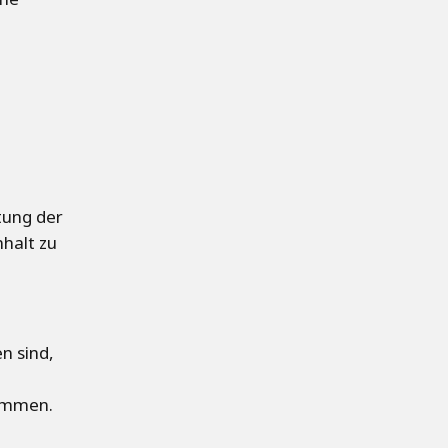
tung der
halt zu
n sind,
timmen.