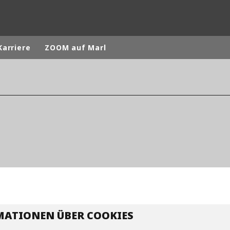
Karriere
ZOOM auf Marl
rld
DLE EAST
EUROPE
LATIN AMERICA
AND NEW ZEALAND
NORTH AMERICA
ATIONEN ÜBER COOKIES