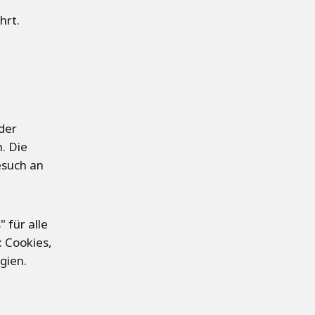
hrt.
der
. Die
esuch an
 für alle
: Cookies,
gien.