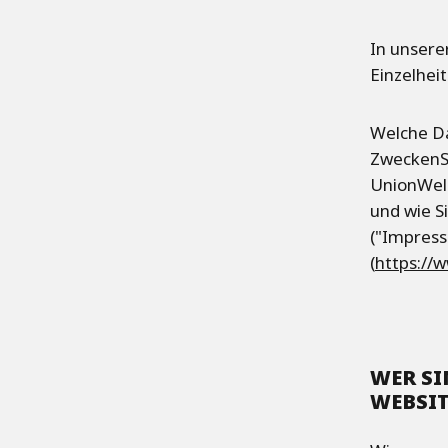
In unsere
Einzelhei
Welche Da
ZweckenSi
UnionWel
und wie S
("Impress
(
https://
WER SI
WEBSIT