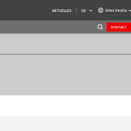
Sites Veolia
DE
AKTUELLES
KONTAKT
Specialty Brands
AIR QUALITY
ENGINEERING & CONSULTING
HAZARDOUS WASTE EUROPE
INDUSTRIES GLOBAL SOLUTIONS
NUCLEAR SOLUTIONS
OFIS
SEDE BENELUX
VEOLIA AGRICULTURE