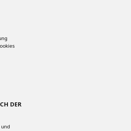
ung
ookies
ICH DER
n und