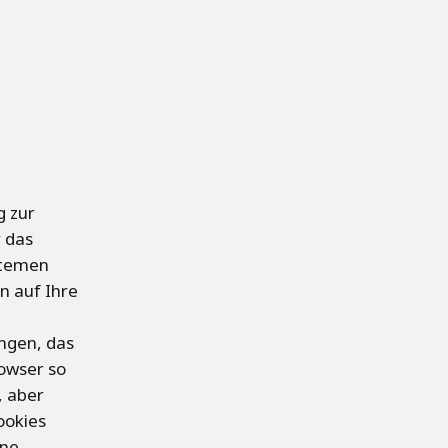
g zur
r das
stemen
n auf Ihre
ungen, das
rowser so
, aber
ookies
ine