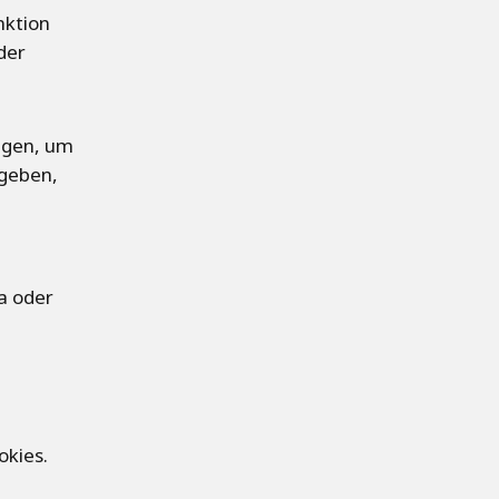
WATER TECHNOLOGIES
nktion
der
tigen, um
rgeben,
ia oder
okies.