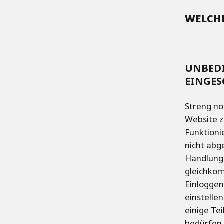
WELCHE
UNBEDI
EINGES
Streng no
Website z
Funktioni
nicht abg
Handlunge
gleichkom
Einloggen
einstellen
einige Te
bedürfen 