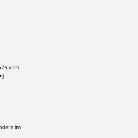
r
/679 vom
ng
ondere im