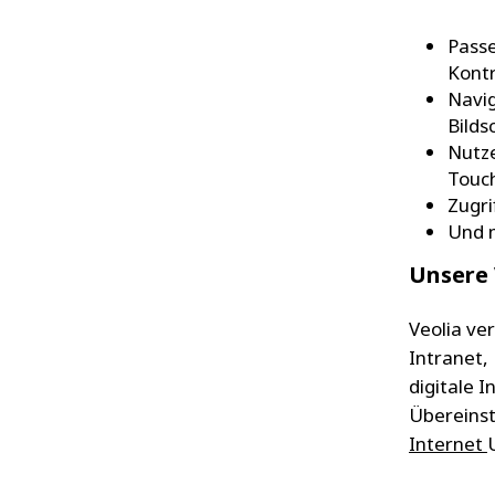
Passe
Kontr
Navig
Bilds
Nutze
Touc
Zugri
Und 
Unsere 
Veolia ver
Intranet,
digitale 
Übereins
Internet