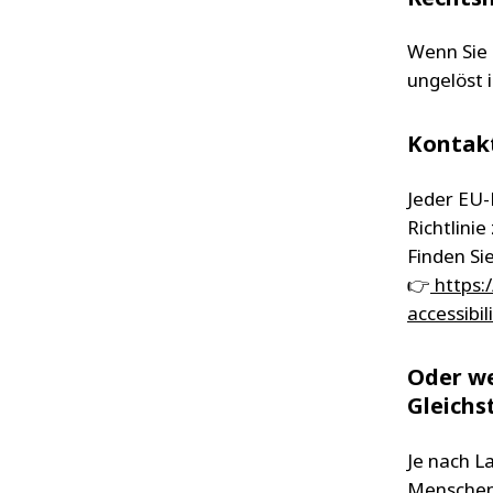
Wenn Sie 
ungelöst i
Kontakt
Jeder EU-
Richtlini
Finden Sie
👉
https:/
accessibi
Oder we
Gleichs
Je nach L
Menschenr