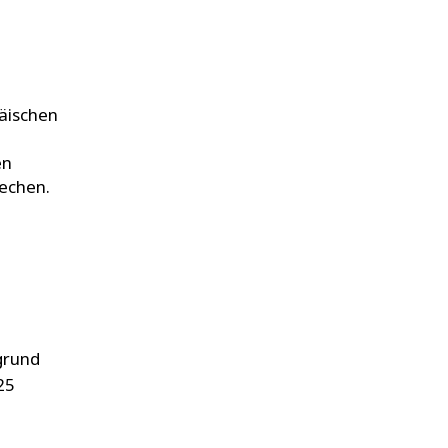
äischen
en
rechen.
grund
25
e