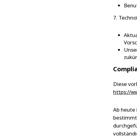
Benut
7. Techno
Aktua
Vors
Unser
zukün
Complia
Diese vorl
https://
Ab heute 
bestimmte
durchgefü
vollständ