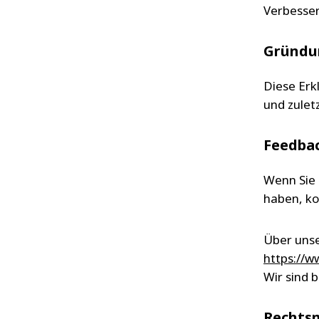
Verbesse
Gründu
Diese Erk
und zuletz
Feedba
Wenn Sie 
haben, ko
Über unse
https://
Wir sind 
Rechtsm