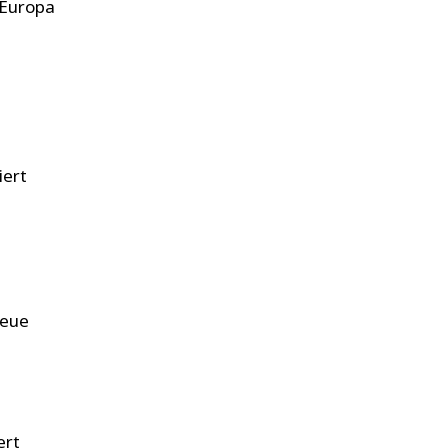
 Europa
iert
neue
ert