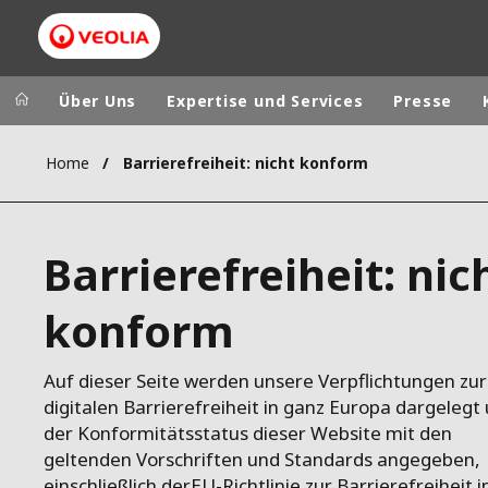
Über Uns
Expertise und Services
Presse
Home
Barrierefreiheit: nicht konform
Veolia Group
In the wo
AFRICA - MID
VEOLIA.COM
Barrierefreiheit: nic
ASIA
CAMPUS
AUSTRALIA 
konform
FOUNDATION
INSTITUTE
Auf dieser Seite werden unsere Verpflichtungen zur
digitalen Barrierefreiheit in ganz Europa dargelegt
der Konformitätsstatus dieser Website mit den
geltenden Vorschriften und Standards angegeben,
einschließlich derEU-Richtlinie zur Barrierefreiheit 