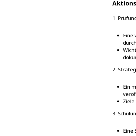
Aktions
1. Prüfun
Eine 
durc
Wicht
doku
2. Strate
Ein m
veröf
Ziele
3. Schulu
Eine 