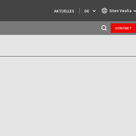
Sites Veolia
DE
AKTUELLES
KONTAKT
Specialty Brands
AIR QUALITY
ENGINEERING & CONSULTING
HAZARDOUS WASTE EUROPE
INDUSTRIES GLOBAL SOLUTIONS
NUCLEAR SOLUTIONS
OFIS
SEDE BENELUX
VEOLIA AGRICULTURE