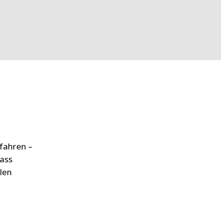
WATER TECHNOLOGIES
rfahren –
dass
len