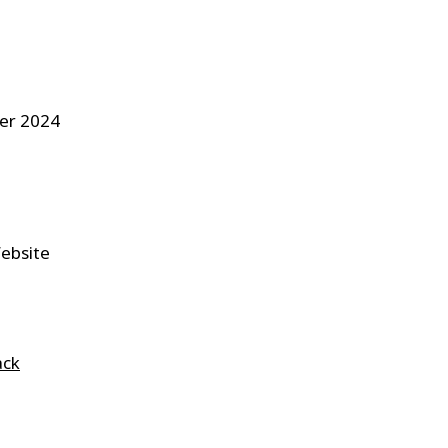
ber 2024
Website
ack