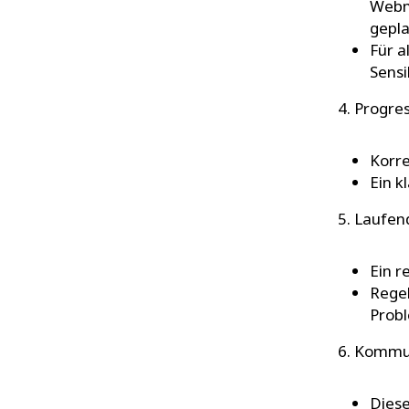
Webm
gepla
Für a
Sensi
4. Progre
Korre
Ein k
5. Laufe
Ein r
Regel
Prob
6. Kommu
Diese