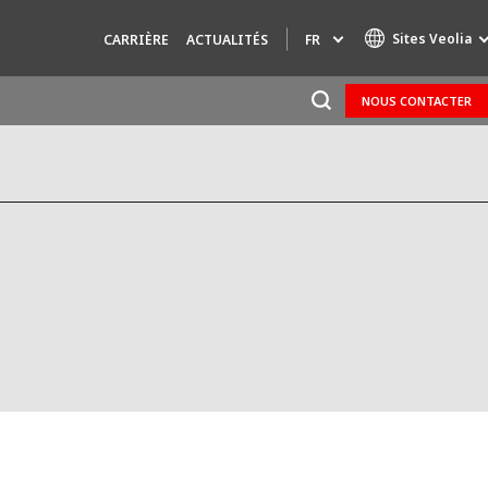
Sites Veolia
FR
CARRIÈRE
ACTUALITÉS
NOUS CONTACTER
Marques de spécialité
AIR QUALITY
INGÉNIERIE & CONSEIL
HAZARDOUS WASTE EUROPE
INDUSTRIES GLOBAL SOLUTIONS
NUCLEAR SOLUTIONS
OFIS
SEDE BENELUX
VEOLIA AGRICULTURE