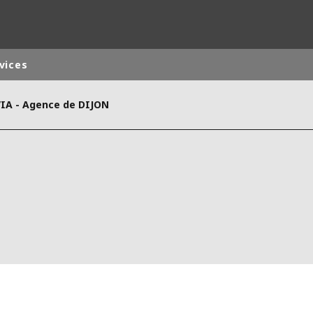
vices
VIA - Agence de DIJON
monde
MOYEN ORIENT
ASIE
U NORD
AUSTRALIE ET NOUVELLE ZÉLANDE
TINE
EUROPE