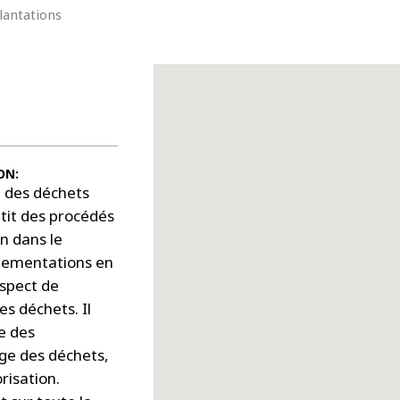
lantations
ON:
e des déchets
tit des procédés
n dans le
glementations en
espect de
s déchets. Il
e des
rge des déchets,
risation.