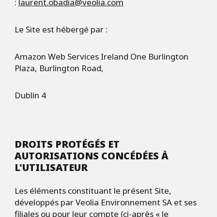
:
laurent.obadia@veolia.com
Le Site est hébergé par :
Amazon Web Services Ireland One Burlington
Plaza, Burlington Road,
Dublin 4
DROITS PROT
É
G
É
S ET
AUTORISATIONS CONC
É
D
É
ES
À
L'UTILISATEUR
Les éléments constituant le présent Site,
développés par Veolia Environnement SA et ses
filiales ou pour leur compte (ci-après « le