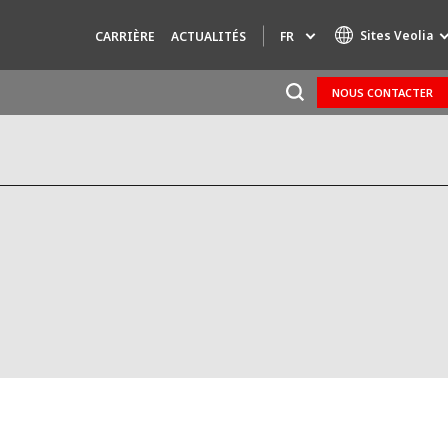
Sites Veolia
FR
CARRIÈRE
ACTUALITÉS
NOUS CONTACTER
Marques de spécialité
AIR QUALITY
INGÉNIERIE & CONSEIL
HAZARDOUS WASTE EUROPE
INDUSTRIES GLOBAL SOLUTIONS
NUCLEAR SOLUTIONS
OFIS
SEDE BENELUX
VEOLIA AGRICULTURE