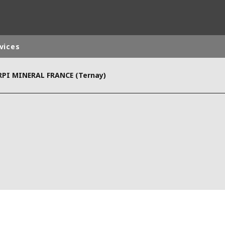
vices
RPI MINERAL FRANCE (Ternay)
monde
MOYEN ORIENT
ASIE
U NORD
AUSTRALIE ET NOUVELLE ZÉLANDE
TINE
EUROPE